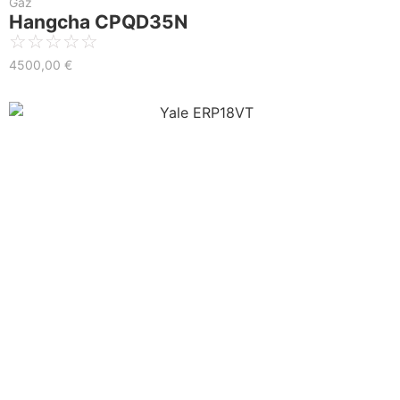
Gaz
Hangcha CPQD35N
☆
☆
☆
☆
☆
4500,00
€