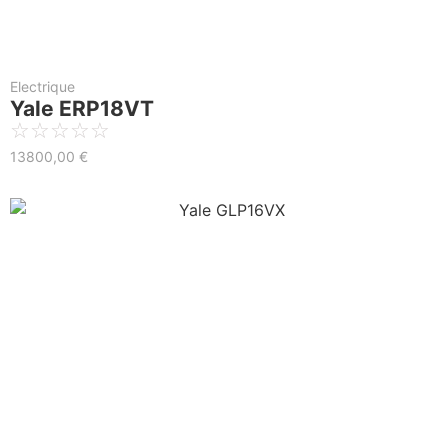
Electrique
Yale ERP18VT
☆
☆
☆
☆
☆
13800,00
€