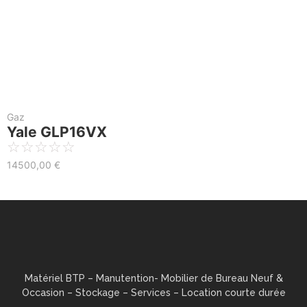
Gaz
Yale GLP16VX
☆
☆
☆
☆
☆
14500,00
€
Matériel BTP – Manutention- Mobilier de Bureau Neuf &
Occasion – Stockage – Services – Location courte durée